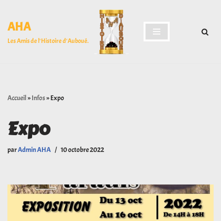
AHA
Aller
au
Les Amis de l'Histoire d'Auboué.
contenu
Accueil
»
Infos
»
Expo
Expo
par
Admin AHA
10 octobre 2022