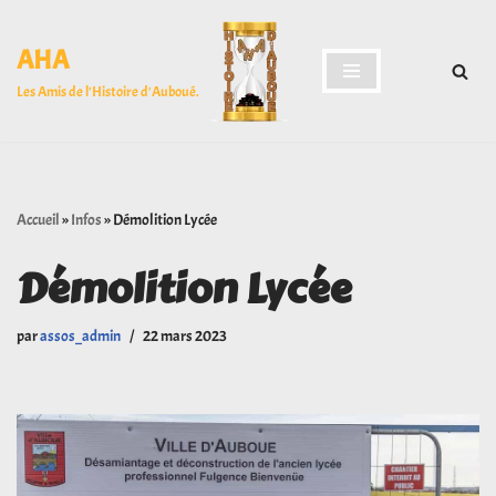
AHA
Aller
au
Les Amis de l'Histoire d'Auboué.
contenu
Accueil
»
Infos
»
Démolition Lycée
Démolition Lycée
par
assos_admin
22 mars 2023