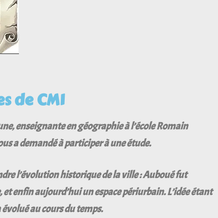
es de CM1
eune, enseignante en géographie à l’école Romain
us a demandé à participer à une étude.
dre l’évolution historique de la ville : Auboué fut
e, et enfin aujourd’hui un espace périurbain. L’idée étant
a évolué au cours du temps.