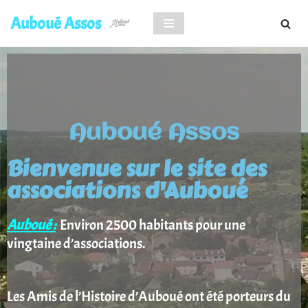
principal
Auboué Assos
Aller
au
contenu
Auboué Assos
Bienvenue sur le site des
associations d'Auboué
Auboué :
Environ 2500 habitants pour une
vingtaine d’associations.
Les Amis de l’Histoire d’Auboué ont été porteurs du