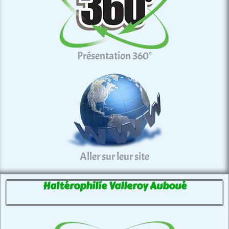
Présentation 360°
Aller sur leur site
Haltérophilie Valleroy Auboué