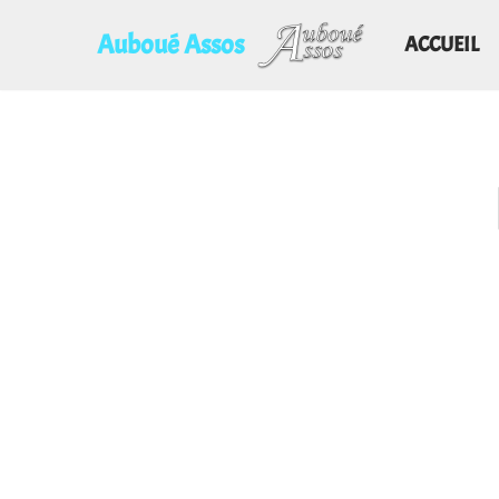
principal
Auboué Assos
ACCUEIL
Aller
au
contenu